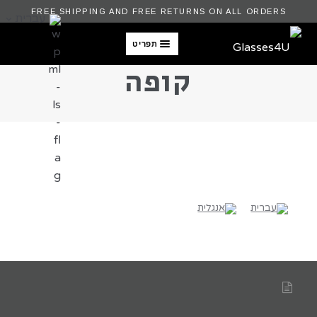
FREE SHIPPING AND FREE RETURNS ON ALL ORDERS
עברית
תפריט
קופה