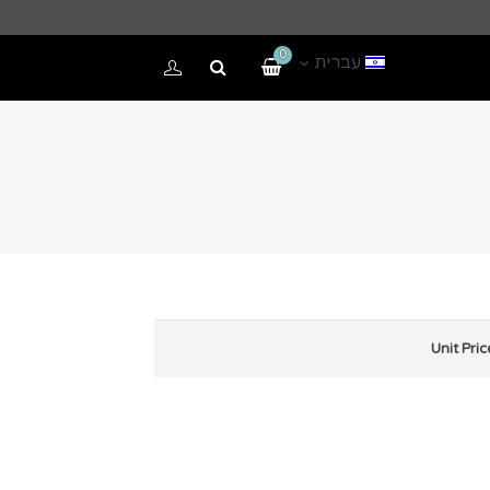
0
עברית
י
ות
Unit Pric