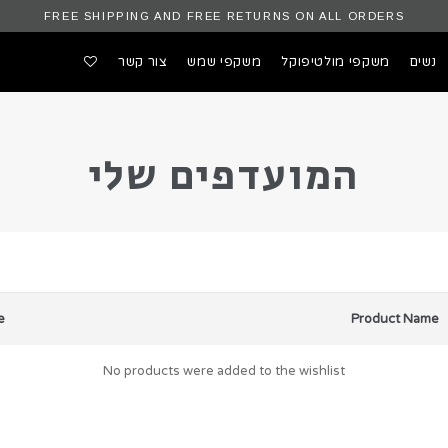
FREE SHIPPING AND FREE RETURNS ON ALL ORDERS
נשים
משקפי מולטיפוקל
משקפי שמש
צור קשר
REFUND AND RETURNS POLICY
אודות
ביצוע הזמנה
החשבון של
המועדפים שלי
ים שלי
העגלה שלי
הצלחה
הרשם להגרלת זוג משקפי שמש חינם
חנ
מדד משקפיים
מדיניות פרטיות
משלוחים והחזרים
צור קשר
קופה
שקפיים
שאלות נפוצות
תודה
תנאי שימוש
e
Product Name
No products were added to the wishlist