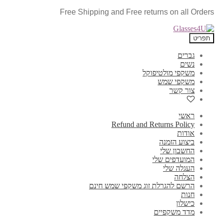
Free Shipping and Free returns on all Orders
תפריט
גברים
נשים
משקפי מולטיפוקל
משקפי שמש
צור קשר
ראשי
Refund and Returns Policy
אודות
ביצוע הזמנה
החשבון שלי
המועדפים שלי
העגלה שלי
הצלחה
הרשם להגרלת זוג משקפי שמש חינם
חנות
כישלון
מדד משקפיים