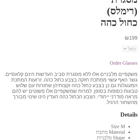
(רימלס)
כחול כהה
₪
199
Order Glasses
משקפיים מלבניים אלו ללא מסגרת סביב העדשות הינם קלאסיים.
גשר האף עשוי ממתכת חזקה בצבע כחול כהה. זרועות המתכת
המעוגלות גם כן בצבע כחול כהה וקצותיהן שחורות עם שלוש
טבעות כסופות בסופן. למרות שמשקפיים אלו פשוטים יש להם
מראה מודרני ייחודי. הצבע הכחול כהה העדין הינו שינוי מבורך
מהשחור הרגיל.
Details
Size
M
Material
מתכת
Shape
מלבניות