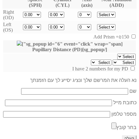
(SPH)
(CYL)
(axis)
(ADD)
Right
(OD)
Left
(OS)
+₪150
Add Prism
[sg_popup id="6" event="click" wrap="span"]
[/sg_popup]Pupillary Distance (PD)
I have 2 numbers for my PD
נא העלה את המרשם שלך ונציג יסייע לך עם הזמנתך
שם
כתובת מייל
מספר טלפון
בחר קובץ