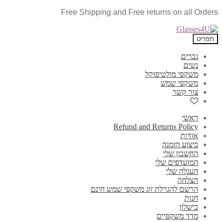
Free Shipping and Free returns on all Orders
תפריט
גברים
נשים
משקפי מולטיפוקל
משקפי שמש
צור קשר
ראשי
Refund and Returns Policy
אודות
ביצוע הזמנה
החשבון שלי
המועדפים שלי
העגלה שלי
הצלחה
הרשם להגרלת זוג משקפי שמש חינם
חנות
כישלון
מדד משקפיים