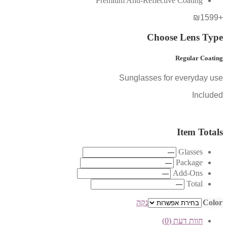
Premium Anti-Reflective Coating
+₪1599
Choose Lens Type
Regular Coating
Sunglasses for everyday use
Included
Item Totals
Glasses
Package
Add-Ons
Total
Color
נקה
חוות דעת (0)