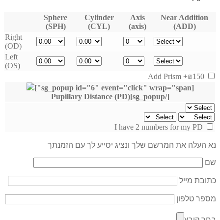
Sphere
Cylinder
Axis
Near Addition
(SPH)
(CYL)
(axis)
(ADD)
Right
(OD)
Left
(OS)
+₪150
Add Prism
[sg_popup id="6" event="click" wrap="span"]
[/sg_popup]Pupillary Distance (PD)
I have 2 numbers for my PD
נא העלה את המרשם שלך ונציג יסייע לך עם הזמנתך
שם
כתובת מייל
מספר טלפון
בחר קובץ